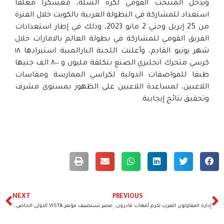
ويدخل المنتخب القومي لكرة السلة، معسكرا مغلقا
استعداد للمشاركة في البطولة العربية بالكويت خلال الفترة
من 25 إبريل وحتي 2 مايو 2023، وذلك في إطار استعدادات
الفريق القومي للمشاركة في بطولة العالم بالامارات خلال
شهر يونيو القادم، وأعلنت اللجنة البارالمبية استيرادها ١٨
كرسي متحرك انجليزي الصنع بتكلفة مليون و ٨٠٠ الف جنيها
طبقا للمواصفات الدولية لكراسي الممارسة ومقاسات
اللاعبين، لمساعدة اللاعبين على الظهور بمستوى مشرف
وتحقيق نتائج إيجابية.
NEXT
PREVIOUS
إدارة المقاولون العرب تكرم أمهات قادرون باختلاف “صور
مصر تستضيف مؤتمر VISTA الدولى الخاص بالالعاب البارالمبية اكتوبر القادم