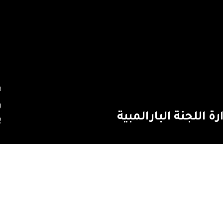
d
ر
 اللجنة البارالمبية
ب