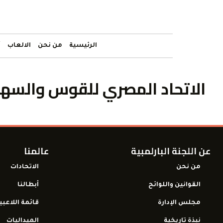
الرئيسية
من نحن
الالعاب
أ
الاتحاد المصري للقوس والسه
عن اللجنة البارلمبية
عالمنا
من نحن
الاتحادات
القوانين واللوائح
أبطالنا
مجلس الإدارة
قائمة اللاعبي
نبذة تاريخية
الميداليات