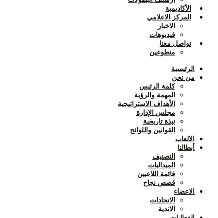
الأكاديمية
المركز الاعلامي
الاخبار
فيديوهات
تواصل معنا
متطوعين
الرئيسية
من نحن
كلمة الرئيس
المهمة والرؤية
الأهداف الاستراتيجية
مجلس الإدارة
نبذة تاريخية
القوانين واللوائح
الالعاب
أبطالنا
التصنيف
الميداليات
قائمة اللاعبين
قصص نجاح
الاعضاء
الاتحادات
الاندية
الفعاليات