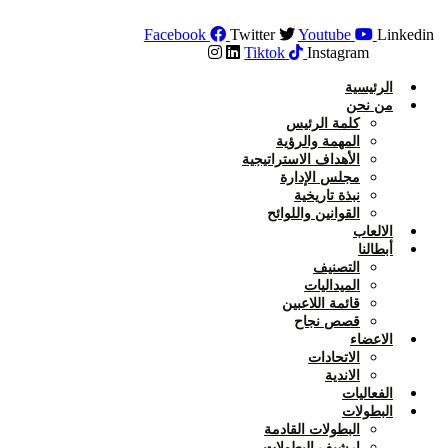
Skip
to
Facebook
Twitter
Youtube
Linkedin
content
Tiktok
Instagram
الرئيسية
من نحن
كلمة الرئيس
المهمة والرؤية
الأهداف الاستراتيجية
مجلس الإدارة
نبذة تاريخية
القوانين واللوائح
الالعاب
أبطالنا
التصنيف
الميداليات
قائمة اللاعبين
قصص نجاح
الاعضاء
الاتحادات
الاندية
الفعاليات
البطولات
البطولات القادمة
ارشيف البطولات