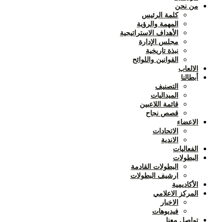
من نحن
كلمة الرئيس
المهمة والرؤية
الأهداف الاستراتيجية
مجلس الإدارة
نبذة تاريخية
القوانين واللوائح
الالعاب
أبطالنا
التصنيف
الميداليات
قائمة اللاعبين
قصص نجاح
الاعضاء
الاتحادات
الاندية
الفعاليات
البطولات
البطولات القادمة
ارشيف البطولات
الأكاديمية
المركز الاعلامي
الاخبار
فيديوهات
تواصل معنا