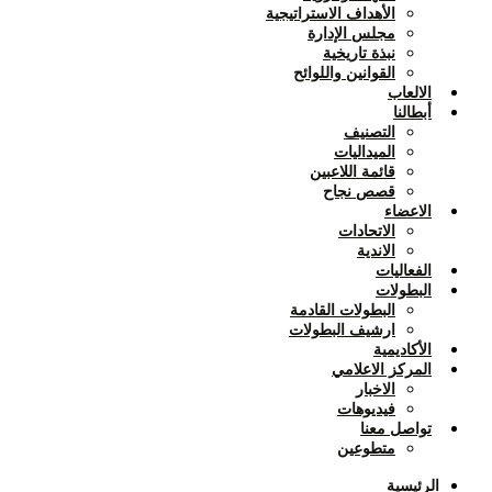
الأهداف الاستراتيجية
مجلس الإدارة
نبذة تاريخية
القوانين واللوائح
الالعاب
أبطالنا
التصنيف
الميداليات
قائمة اللاعبين
قصص نجاح
الاعضاء
الاتحادات
الاندية
الفعاليات
البطولات
البطولات القادمة
ارشيف البطولات
الأكاديمية
المركز الاعلامي
الاخبار
فيديوهات
تواصل معنا
متطوعين
الرئيسية