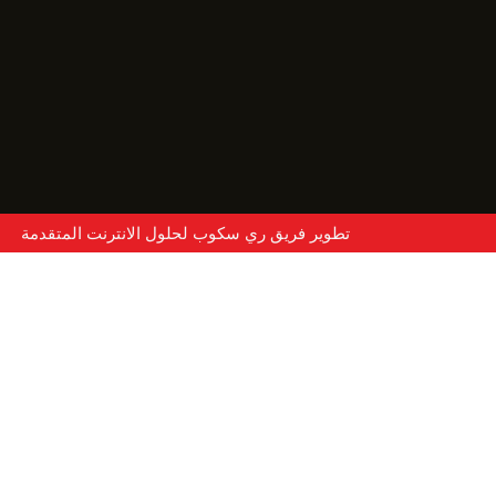
تطوير فريق ري سكوب لحلول الانترنت المتقدمة