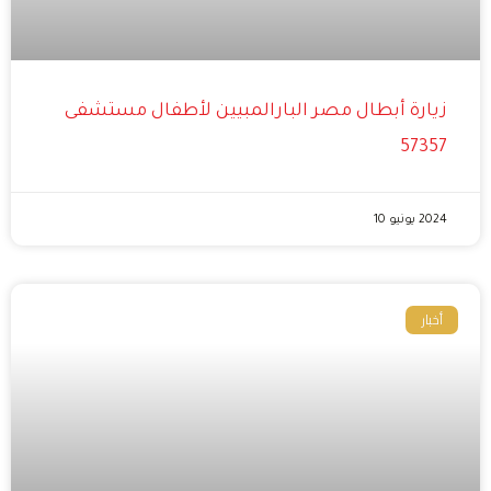
زيارة أبطال مصر البارالمبيين لأطفال مستشفى
57357
2024 يونيو 10
أخبار