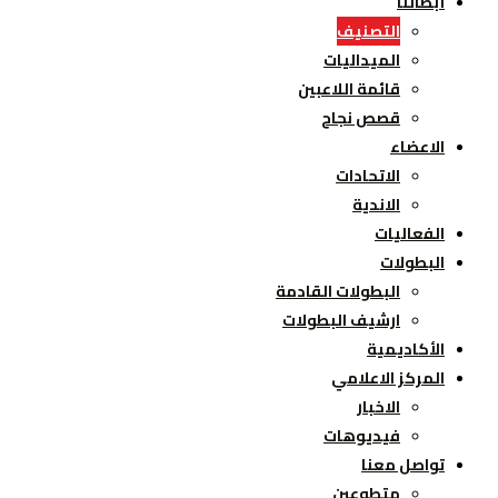
أبطالنا
التصنيف
الميداليات
قائمة اللاعبين
قصص نجاح
الاعضاء
الاتحادات
الاندية
الفعاليات
البطولات
البطولات القادمة
ارشيف البطولات
الأكاديمية
المركز الاعلامي
الاخبار
فيديوهات
تواصل معنا
متطوعين