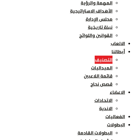
المهمة والرؤية
الأهداف الاستراتيجية
مجلس الإدارة
نبذة تاريخية
القوانين واللوائح
الالعاب
أبطالنا
التصنيف
الميداليات
قائمة اللاعبين
قصص نجاح
الاعضاء
الاتحادات
الاندية
الفعاليات
البطولات
البطولات القادمة