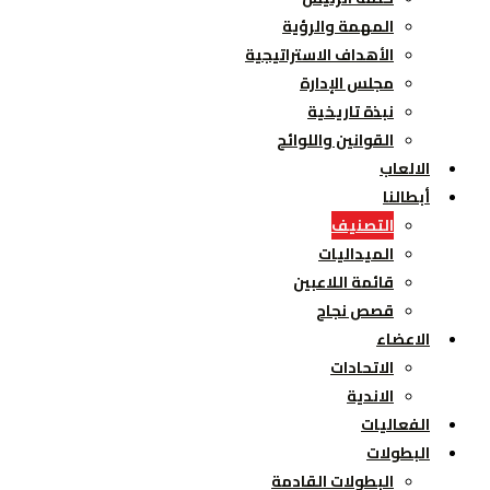
المهمة والرؤية
الأهداف الاستراتيجية
مجلس الإدارة
نبذة تاريخية
القوانين واللوائح
الالعاب
أبطالنا
التصنيف
الميداليات
قائمة اللاعبين
قصص نجاح
الاعضاء
الاتحادات
الاندية
الفعاليات
البطولات
البطولات القادمة