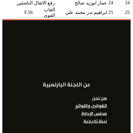
24
24
عمار ابوزيد صالح
رفع الاثقال
الناشئين
العاب
25
25
ابراهيم بدر محمد علي
F.56
القوى
عن اللجنة البارلمبية
من نحن
القوانين واللوائح
مجلس الإدارة
نبذة تاريخية