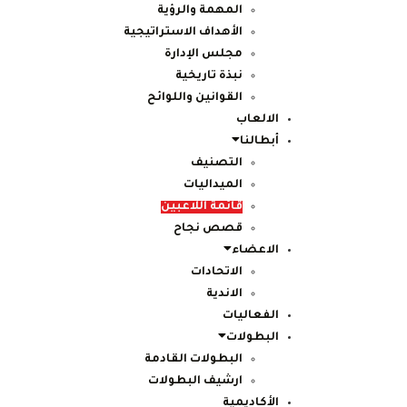
المهمة والرؤية
الأهداف الاستراتيجية
مجلس الإدارة
نبذة تاريخية
القوانين واللوائح
الالعاب
أبطالنا
التصنيف
الميداليات
قائمة اللاعبين
قصص نجاح
الاعضاء
الاتحادات
الاندية
الفعاليات
البطولات
البطولات القادمة
ارشيف البطولات
الأكاديمية