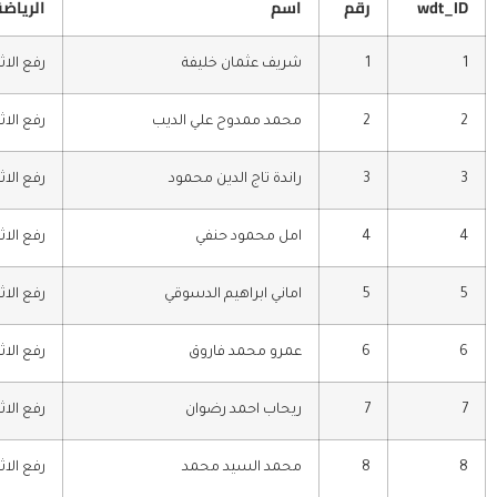
wdt_ID
رقم
اسم
الرياضة
1
1
شريف عثمان خليفة
رفع الاث
2
2
محمد ممدوح علي الديب
رفع الاث
3
3
راندة تاج الدين محمود
رفع الاث
4
4
امل محمود حنفي
رفع الاث
5
5
اماني ابراهيم الدسوقي
رفع الاث
6
6
عمرو محمد فاروق
رفع الاث
7
7
ريحاب احمد رضوان
رفع الاث
8
8
محمد السيد محمد
رفع الاث