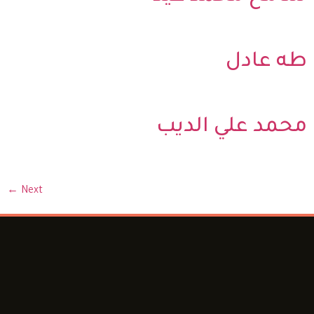
طه عادل
محمد علي الديب
←
Next