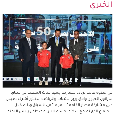
الخيري
فى خطوه هامه لزيادة مشاركة جميع فئات الشعب فى سباق
ماراثون الخيرى وافق وزير الشباب والرياضه الدكتور أشرف صبحى
على مشاركة قصار القامه ” الاقزام ” فى السباق وذلك خلال
الاجتماع الذى تم مع الدكتور حسام الدين مصطفى رئيس اللجنه