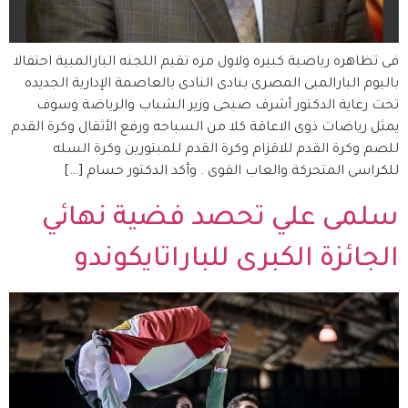
فى تظاهره رياضية كبيره ولاول مره تقيم اللجنه البارالمبية احتفالا
باليوم البارالمبى المصرى بنادى النادى بالعاصمة الإدارية الجديده
تحت رعاية الدكتور أشرف صبحى وزير الشباب والرياضة وسوف
يمثل رياضات ذوى الاعاقة كلا من السباحه ورفع الأثقال وكرة القدم
للصم وكرة القدم للاقزام وكرة القدم للمبتورين وكرة السله
للكراسى المتحركة والعاب القوى . وأكد الدكتور حسام […]
سلمى علي تحصد فضية نهائي
الجائزة الكبرى للباراتايكوندو