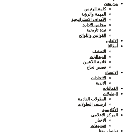
من نحن
كلمة الرئيس
المهمة والرؤية
الأهداف الاستراتيجية
مجلس الإدارة
نبذة تاريخية
القوانين واللوائح
الالعاب
أبطالنا
التصنيف
الميداليات
قائمة اللاعبين
قصص نجاح
الاعضاء
الاتحادات
الاندية
الفعاليات
البطولات
البطولات القادمة
ارشيف البطولات
الأكاديمية
المركز الاعلامي
الاخبار
فيديوهات
تواصل معنا