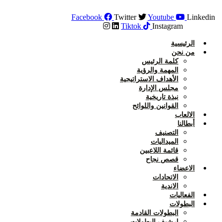
Skip
to
Facebook
Twitter
Youtube
Linkedin
content
Tiktok
Instagram
الرئيسية
من نحن
كلمة الرئيس
المهمة والرؤية
الأهداف الاستراتيجية
مجلس الإدارة
نبذة تاريخية
القوانين واللوائح
الالعاب
أبطالنا
التصنيف
الميداليات
قائمة اللاعبين
قصص نجاح
الاعضاء
الاتحادات
الاندية
الفعاليات
البطولات
البطولات القادمة
ارشيف البطولات