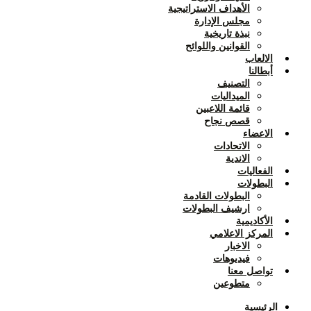
الأهداف الاستراتيجية
مجلس الإدارة
نبذة تاريخية
القوانين واللوائح
الالعاب
أبطالنا
التصنيف
الميداليات
قائمة اللاعبين
قصص نجاح
الاعضاء
الاتحادات
الاندية
الفعاليات
البطولات
البطولات القادمة
ارشيف البطولات
الأكاديمية
المركز الاعلامي
الاخبار
فيديوهات
تواصل معنا
متطوعين
الرئيسية