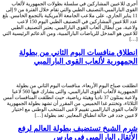
أجرى للاعبين المشاركين في سلسلة بطولات الجمهورية لألعاب
القوى البارالمبي،التصنيف الطبي والتي تقام خلال الفترة من 9 إلى
11 يناير الجاري، على ملاعب الجامعة الأمريكية بالتجمع الخامس. بلغ
عدد اللاعبين المشاركين في التصنيف الطبي اليوم 150 لاعب
ولاعبة، من أبطال ألعاب القوى البارالمبي. يعتبر التصنيف الطبي
للاعبين هو المدخل للرياضات البارالمبية، ومن الدعائم الرئيسية التي
[…]
انطلاق منافسات اليوم الثاني من بطولة
الجمهورية لألعاب القوى البارالمبي
انطلقت صباح اليوم الأربعاء، منافسات اليوم الثاني من بطولة
الجمهورية لألعاب القوى البارالمبي، والتى يشارك فيها 560 لاعبا
ولاعبة يمثلون 37 نادياً وهيئة رياضية، حيث انطلقت المنافسات أمس
الثلاثاء، وتختتم غدا الخميس. من المقرر أن تشهد بطولة الجمهورية
لألعاب القوى البارالمبى تقييم لاعبى المنتخب الوطنى مع اختيار
لاعبين جدد فى حالة انطباق المعايير. تعد بطولة […]
شرم الشيخ تستضيف بطولة العالم لرفع
الأثقال البارالمبي في مارس