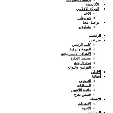
الأكاديمية
المركز الاعلامي
الاخبار
فيديوهات
تواصل معنا
متطوعين
الرئيسية
من نحن
كلمة الرئيس
المهمة والرؤية
الأهداف الاستراتيجية
مجلس الإدارة
نبذة تاريخية
القوانين واللوائح
الالعاب
أبطالنا
التصنيف
الميداليات
قائمة اللاعبين
قصص نجاح
الاعضاء
الاتحادات
الاندية
الفعاليات