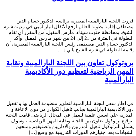
قررت اللجنة البارالمبية المصرية برئاسة الدكتور حسام الدين
مصطفى إقامة بطولة العالم لرفع الأثقال البارالمبي في مدينة شرم
الشيخ، بمحافظة جنوب سيناء، مارس المقبل. من المقرر أن تقام
البطولة في الفترة من 21 إلى 24 من شهر مارس المقبل. وأكد
الدكتور حسام الدين مصطفى رئيس اللجنة البارالمبية المصرية، أن
إقامة البطولة في شرم الشيخ يأتي […]
بروتوكول تعاون بين اللجنة البارالمبية ونقابة
المهن الرياضية لتعظيم دور الأكاديمية
البارالمبية
في اطار سعى للجنة البارالمبية لتطوير منظومة العمل بها و تفعيل
دور الاكاديمية البارالمبية بجانب تاهيل الكوادر من ذوى الاعاقة و
المدربه علي اسس علمية للعمل في المجال الرياضى قامت اللجنة
بتوقيع برتوكول تعاون بين اللجنة ونقابة المهن الرياضية ، وسوف
يشمل البرتوكول تاهيل المدربين والاداريين وتصنيفهم ومنحهم
الشهادات بعد اجتيازهم الدورات التدريبية مع وضع […]