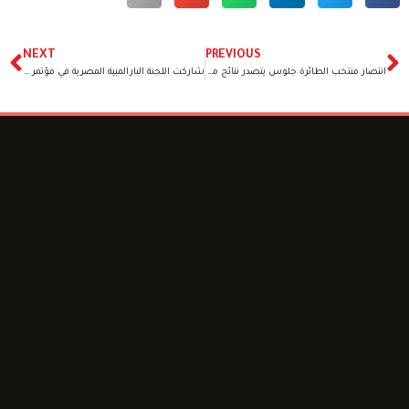
NEXT
PREVIOUS
انتصار منتخب الطائرة جلوس يتصدر نتائج مصر في اليوم الثالث من بارالمبياد باريس
شاركت اللجنة البارالمبية المصرية في مؤتمر بهية الثاني للتوعية