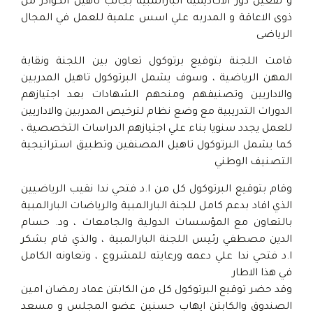
و تفعيل دور الاكاديمية البارالمبية بجانب تاهيل الكوادر من
ذوى الاعاقة و المدربه علي اسس علمية للعمل في المجال
الرياضى
قامت اللجنة بتوقيع برتوكول تعاون بين اللجنة ونقابة
المهن الرياضية ، وسوف يشمل البرتوكول تاهيل المدربين
والاداريين وتصنيفهم ومنحهم الشهادات بعد اجتيازهم
الدورات التدريبية مع وضع نظام لترخيص المدربين والاداريين
للعمل يجدد سنويا بناء علي اجتيازهم الدراسات التخصصية ،
كما يشمل البرتوكول تاهيل المصنفين وتطبيق استراتيجية
التصنيف الوطني
وقام بتوقيع البرتوكول كل من ا.د فتحي ندا نقيب الرياضيين
الذي افاد بدعم كامل للجنة البارالمبية والرياضات البارالمبية
بالتعاون مع المؤسسات الدولية والجامعات ، ود. حسام
الدين مصطفي رئيس اللجنة البارالمبية ، والذي قام بشكر
ا.د فتحي ندا علي دعمه ورعايته للمشروع ، وتعاونه الكامل
في هذا الاطار
وقد حضر توقيع البرتوكول كل من الكابتن عماد رمضان امين
الصندوق والكابتن ايهاب حسنين عضو المجلس و مسعد