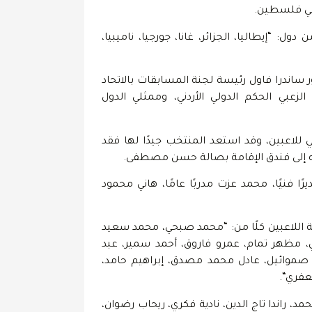
 في فلسطين.
ل: “إيطاليا، الجزائر، غانا، جورجيا، ناميبيا،
 ساندرا فاول رئيسة لجنة المسابقات بالاتحاد
 الزعبي الحكم الدولي الأردني، وممثلي الدول
للاعبين، وقد استعد المنتخب جيدًا لها فقد
اله إلى فندق الإقامة بصالة حسن مصطفى.
ًا فنيًا، محمد عزت مدربًا عامًا، هاني محمود
عبة، حيث يتواجد في قائمة اللاعبين كلًا من: “محمد صبحي، محمد سعيد
 مظهر تمام، عمرو فاروق، أحمد سمير، عبد
صموائيل، عادل محمد مصدق، إبراهيم حامد،
عفري“.
 راندا تاج الدين، نادية فكري، ريحاب رضوان،