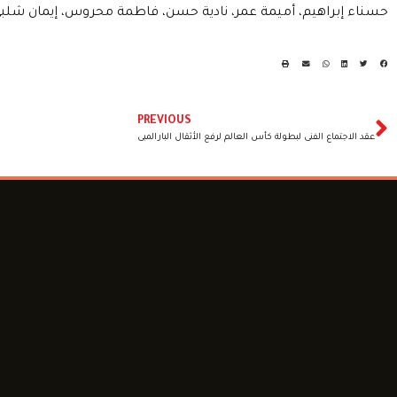
حسناء إبراهيم، أميمة عمر، نادية حسن، فاطمة محروس، إيمان شلبي، 
PREVIOUS
عقد الاجتماع الفنى لبطولة كأس العالم لرفع الأثقال البارالمبى