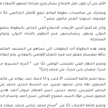
الأمر على أن يكون حفل الافتتاح بشكر رمزي مراعاة لشعور الأشقاء
ويشارك في منافسات بطولة العالم لرفع الأثقال البارالمبي كلًا من دو
مولدوفا، استونيا، المجر، مالاوى، مصر “.
وكان قد أقيم أمس الأربعاء، الاجتماع الفني الخاص بالبطولة بحضور
الدولي، وديلون ريتشاردسون مدير التطوير بالاتحاد الدولي، وعزام
المشاركة.
وتعد هذه البطولة أحد البطولات التي تساهم في التصنيف العالمي 
بدأها بمعسكر مغلق منذ فترة بالمركز الأولمبي بالمعادي، وتم انتق
ويضم الجهاز الفني للمنتخب الوطني كلًا من: “ أندريه اتشيبريه مدير
مدربًا، شعبان يحيى مدربًا، علي محمد إداريًا“.
بينما تضم قائمة المنتخب 21 لاعب و 12 لا
المنياوي، طه عادل، محمود صبري، عبد الباسط مجدي، محمد علي،
الرحمن الشربيني، محمد حسين، حسن العطار، مروان أحمد، هادي 
منصور صبحي، فؤاد السيد، ممدوح القذافي، مندي أحمد، وحسام الج
وتضم قائمة اللاعبات كلًا من: “صباح محمد، إيناس محمد، صفاء محمد،