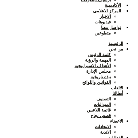
الأكاديمية
المركز الاعلامي
الاخبار
فيديوهات
تواصل معنا
متطوعين
الرئيسية
من نحن
كلمة الرئيس
المهمة والرؤية
الأهداف الاستراتيجية
مجلس الإدارة
نبذة تاريخية
القوانين واللوائح
الالعاب
أبطالنا
التصنيف
الميداليات
قائمة اللاعبين
قصص نجاح
الاعضاء
الاتحادات
الاندية
الفعاليات