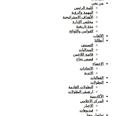
من نحن
كلمة الرئيس
المهمة والرؤية
الأهداف الاستراتيجية
مجلس الإدارة
نبذة تاريخية
القوانين واللوائح
الالعاب
أبطالنا
التصنيف
الميداليات
قائمة اللاعبين
قصص نجاح
الاعضاء
الاتحادات
الاندية
الفعاليات
البطولات
البطولات القادمة
ارشيف البطولات
الأكاديمية
المركز الاعلامي
الاخبار
فيديوهات
تواصل معنا