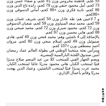
55 كجم، فاطمة محروس وزن 61 كجم، و صفاء حسن وزن
73 كجم، أمل محمود حنفي وزن 79 كجم، راندة تاج الدين وزن
86 كجم، نادية فكري وزن +86 كجم، أماني الدسوقي وزن
+86كجم.
و 7 لاعبين هم: طه عادل وزن 54 كجم، شريف عثمان وزن
59 كجم، محمد سعد المنياوي وزن 59 كجم، شعبان الدسوقي
وزن 72 كجم، محمود صبري وزن 72 كجم، محمد صبحي وزن
88 كجم، هاني محسن وزن 97 كجم.
بالإضافة إلى 4 ناشئين وهم: محمد فتحي وزن 49 كجم، هادي
صموئيل وزن 49 كجم، إسلام منجي وزن 80 كجم، مروان
أحمد مصطفى وزن +107 كجم.
ويترأس بعثة منتخبنا الوطني في بطولة العالم عماد رمضان
أمين صندوق اللجنة البارالمبية المصرية.
ويضم الجهاز الفني للمنتخب كلًا من عبد المنعم صلاح مديرًا
فنيًا لمنتخب الكبار، هاني محمود مدربًا عامًا لمنتخب الكبار،
محمد عزت مديرًا فنيًا لمنتخب الناشئين، وعماد الدين بهجت
مدربًا وقائم بأعمال الإداري .