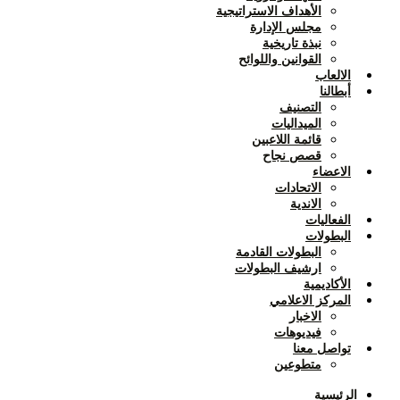
الأهداف الاستراتيجية
مجلس الإدارة
نبذة تاريخية
القوانين واللوائح
الالعاب
أبطالنا
التصنيف
الميداليات
قائمة اللاعبين
قصص نجاح
الاعضاء
الاتحادات
الاندية
الفعاليات
البطولات
البطولات القادمة
ارشيف البطولات
الأكاديمية
المركز الاعلامي
الاخبار
فيديوهات
تواصل معنا
متطوعين
الرئيسية