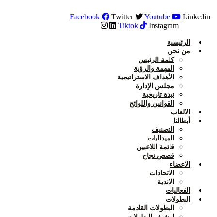
Skip
to
Facebook
Twitter
Youtube
Linkedin
content
Tiktok
Instagram
الرئيسية
من نحن
كلمة الرئيس
المهمة والرؤية
الأهداف الاستراتيجية
مجلس الإدارة
نبذة تاريخية
القوانين واللوائح
الالعاب
أبطالنا
التصنيف
الميداليات
قائمة اللاعبين
قصص نجاح
الاعضاء
الاتحادات
الاندية
الفعاليات
البطولات
البطولات القادمة
ارشيف البطولات