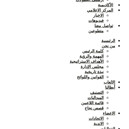
الأكاديمية
المركز الاعلامي
الاخبار
فيديوهات
تواصل معنا
متطوعين
الرئيسية
من نحن
كلمة الرئيس
المهمة والرؤية
الأهداف الاستراتيجية
مجلس الإدارة
نبذة تاريخية
القوانين واللوائح
الالعاب
أبطالنا
التصنيف
الميداليات
قائمة اللاعبين
قصص نجاح
الاعضاء
الاتحادات
الاندية
الفعاليات