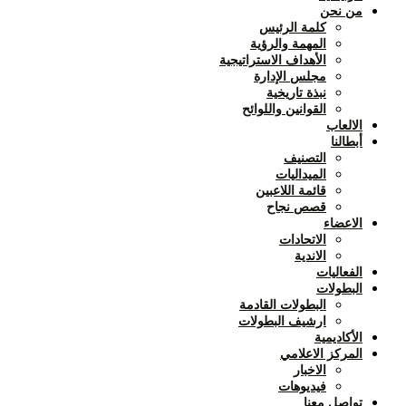
من نحن
كلمة الرئيس
المهمة والرؤية
الأهداف الاستراتيجية
مجلس الإدارة
نبذة تاريخية
القوانين واللوائح
الالعاب
أبطالنا
التصنيف
الميداليات
قائمة اللاعبين
قصص نجاح
الاعضاء
الاتحادات
الاندية
الفعاليات
البطولات
البطولات القادمة
ارشيف البطولات
الأكاديمية
المركز الاعلامي
الاخبار
فيديوهات
تواصل معنا