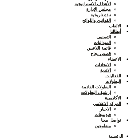
الأهداف الاستراتيجية
مجلس الإدارة
نبذة تاريخية
القوانين واللوائح
الالعاب
أبطالنا
التصنيف
الميداليات
قائمة اللاعبين
قصص نجاح
الاعضاء
الاتحادات
الاندية
الفعاليات
البطولات
البطولات القادمة
ارشيف البطولات
الأكاديمية
المركز الاعلامي
الاخبار
فيديوهات
تواصل معنا
متطوعين
الرئيسية