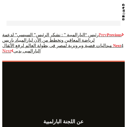
Prev
رئيس “البارالمبية ” : نشكر الرئيس” السيسي” لدعمة
Previous
لرياضة المعاقين ونخطط من الآن لبارالمبياد باريس
4 ميداليات فضية وبرونزية لمصر فى بطولة العالم لرفع الأثقال
Next
البارالمبى بدبى
Next
عن اللجنة البارلمبية