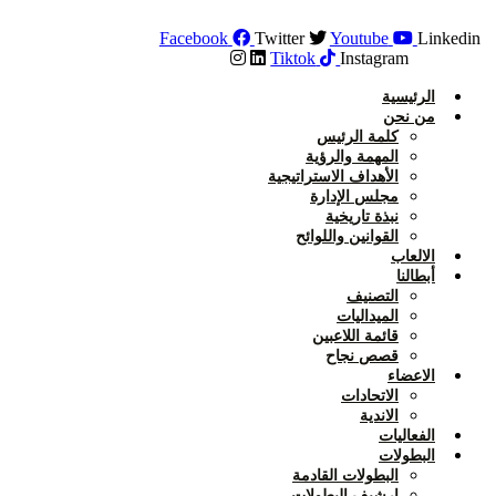
Skip
to
Facebook
Twitter
Youtube
Linkedin
content
Tiktok
Instagram
الرئيسية
من نحن
كلمة الرئيس
المهمة والرؤية
الأهداف الاستراتيجية
مجلس الإدارة
نبذة تاريخية
القوانين واللوائح
الالعاب
أبطالنا
التصنيف
الميداليات
قائمة اللاعبين
قصص نجاح
الاعضاء
الاتحادات
الاندية
الفعاليات
البطولات
البطولات القادمة
ارشيف البطولات