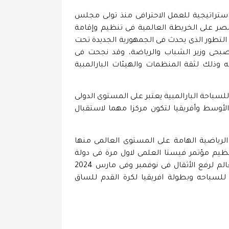
ستراتيجية للعمل الاحترافى منذ تولى مجلس
ناصرها بوضع مصر على الخريطة العالمية فى تنظيم وإقامة
ع التطور الذى يحدث فى الجمهورية الجديدة تحت
صبحى وزير الشباب والرياضة، وقد نجحت فى
وذلك لثقة المنظمات والهيئات البارالمبية
سباحة البارالمبية يعتبر على المستوى الدولى
أوسط وأفريقيا لتكون مركزا مهما لاستقبال
لرياضية الهامة على المستوى العالمى منها
ظيم مؤتمر فيستا العلمى لاول مرة فى دولة
خارج قارة أوروبا فى نهاية أكتوبر وبداية نوفمبر وتنظيم بطولتى العالم لرفع الأثقال فى نوفمبر وفى مارس 2024
س 2024 وبطولة مصر الدولية للسباحه وبطولة افريقيا لكرة القدم للساق