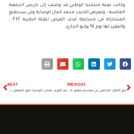
وكانت بعثة منتخبنا الوطني قد وصلت إلى باريس الجمعة
الماضية ، وتعرض اللاعب محمد كمال للإصابة ولن يستطيع
المشاركة في مسابقة قذف القرص للفئة الطبية F37 ،
والمقرر لها يوم 16 يوليو الجاري.
NEXT
PREVIOUS
رفع الأثقال البارالمبي في معسكر مغلق بالمركز الأولمبي استعدادا لبطولة العالم بدبي
عبد العزيز: منتخب البوتشا حقق المطلوب بالتأهل للبارلمبياد .. ولدينا خطط واعداد للمنتخبات البارالمبية