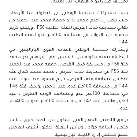
تصنيف طبي لدورة الألعاب البارالمبية .
وتبدأ مشاركات منتخبنا الوطني في البطولة غدا الأربعاء
حيث يلعب إبراهيم محمد بدر و جمعة محمد عبد الحميد في
نهائي مسابقة قذف القرص للفئة الطبية F56 ، ويلعب كريم
محمود عبد التواب في مسابقة 100متر عدو للفئة الطبية
T44.
ويشارك منتخبنا الوطني لالعاب القوى الباراليمبي في
البطولة ببعثة مكونة من 6 لاعبين هم : إبراهيم بدر محمد
فئة F56 في مسابقة قذف القرص ، جمعه محمد عبد الحميد
فئة F56 في مسابقة قذف القرص ، محمد محمد كمال فئة
F37 في مسابقة قذف القرص، كريم محمود عبد التواب فئة
T44 في مسابقة 100متر عدو، عبد الرحمن يوسف فئة T46
في مسابقة 100متر عدو ومسابقة الوثب الطويل ، عبد
العزيز هاشم فئة T47 في مسابقة 100متر عدو و 400متر
عدو.
يرافق اللاعبين الجهاز الفني المكون من: احمد خيري ، ياسر
فتحي ، اسامه فؤاد ، ويرأس البعثة الدكتور أشرف العجيل
عضو مجلس إدارة اللجنة الباراليمبية.