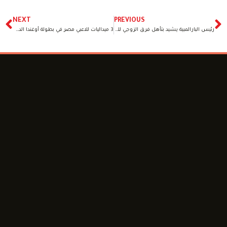
NEXT
PREVIOUS
رئيس البارالمبية يشيد بتأهل فرق الزوجي للبوتشا لبارالمبياد باريس
3 ميداليات للاعبي مصر في بطولة أوغندا الدولية للريشة الطائرة البارالمبية