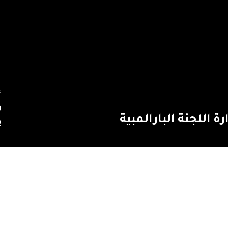
d
ر
 اللجنة البارالمبية
ب