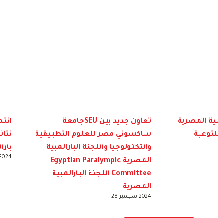
بية المصرية
تعاون جديد بين SEUجامعة
انت
للتوعية
ساكسوني مصر للعلوم التطبيقية
نتائ
والتكنولوجيا واللجنة البارالمبية
بارا
2024 سبتمبر 
المصرية Egyptian Paralympic
Committee اللجنة البارالمبية
المصرية
2024 سبتمبر 28