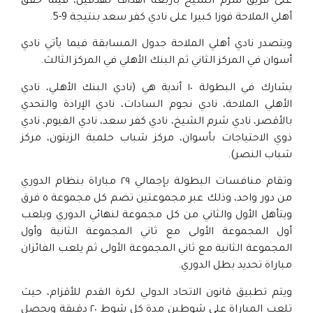
على فريق شرم الشيخ بأربعة أهداف لهدفين، فيما حقق
أهلي الملاحة فوزا كبيرا على نادي كفر سعد بنتيجة 9-5.
ويتصدر نادي أهلي الملاحة جدول المسابقة فيما يأتي نادي
أسوان في المركز الثاني ثم البنك الأهلي في المركز الثالث.
يشارك في البطولة ١٠ أندية هي (نادي البنك الأهلي، نادي
الأهلي الملاحة، نادي نجوم السادات، نادي الإرادة والتحدي
بالأقصر، نادي شرم الشيخ، نادي كفر سعد، نادي الفيوم، نادي
ذوي الاحتياجات بأسوان، مركز شباب حلمية الزيتون، مركز
شباب النصر).
وتقام منافسات البطولة بإجمالي ٢٩ مباراة بنظام الدوري
من دور واحد، وذلك عبر مجموعتين تضم كل مجموعة ٥ فرق
ويتأهل الأول والثاني من كل مجموعة لنهائي الدوري ويلعب
أول المجموعة الأولى مع ثاني المجموعة الثانية وأول
المجموعة الثانية مع ثاني المجموعة الأولى ثم يلعب الفائزان
مباراة تحديد بطل الدوري.
ويتم تطبيق قانون الاتحاد الدولي لكرة القدم للأقزام، حيث
تلعب المباراة على شوطين مدة كل شوط ٢٠ دقيقة ويحصل