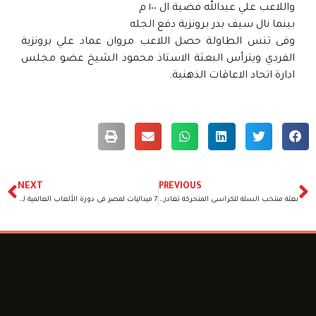
واللاعب علي عبدالله فضية ال ١٠٠ م
بينما نال سيف بدر برونزية دفع الجله
وفى تنس الطاولة حصل اللاعب مروان عماد علي برونزية
الفردي ويترأس البعثة الاستاذ محمود الشيخ عضو مجلس
ادارة اتحاد الاعاقات الذهنية.
NEXT
PREVIOUS
بعثة منتخب السلة للكراسى المتحركة تغادر إلى دبي للمشاركة في المونديال
7 ميداليات لمصر فى دورة الألعاب العالمية للاعاقات الذهنيه بفرنسا