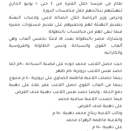
تقام في فرنسا خلال الفترة من ٤ حتى ١٠ يونيو الجاري
لتهنئتهم بنتائجهم خلال منافسات الدورة.
وحرص وزير الرياضة خلال اتصاله لاعبي ولاعبات البعثة
بتقديم التهنئة لهم وتحفيزهم على تقديم مستويات مميزة
فيما تبقي لهم من منافسات بالبطولة.
وتشارك مصر بالبطولة بعدد ٥٤ لاعبًا بخمس ألعاب وهي
ألعاب القوى والسباحة وتنس الطاولة والفروسية
والكاراتيه.
حيث حصل اللاعب محمد جوده على فضية السباحه ٨٠٠م كما
حصد نفس اللاعب برونزية ٥٠م ظهر
بينما حصلت اللاعبة فاطمه الصاوي على برونزية ٤٠٠ م متنوع
بينما فى العاب القوي حصل اللاعب عمر علاء على ذهبية
دفع الجله ، وايضا حصد نفس اللاعب ذهبية قذف القرص
فيما حصدت اللاعبة ساميه محمد
على ذهبية قذف القرص
ونالت اللاعبة ريتاج محمد ذهبية ١٥٠٠ م
واللاعبة فاطمه الزهراء محمد
على ذهبية ١٥٠٠ م