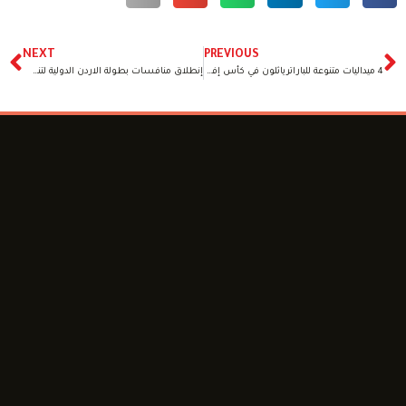
NEXT
PREVIOUS
4 ميداليات متنوعة للباراترياثلون في كأس إفريقيا بشرم الشيخ
إنطلاق منافسات بطولة الاردن الدولية لتنس الطاولة الباراليمبي لمشاركة 14مصريا