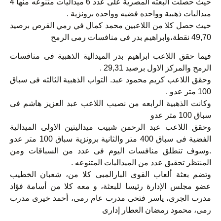
حيث حصلت البعثه المصرية على عدد 6 ميداليات متنوعه منها 4
ميداليات ذهبية وواحده فضيه وواحده برونزية .
حيث حصل كلا من اللاعبين محمد كمال في رمي القرص برصيد
49,70 نقطة،وابراهيم بدر فى منافسات رمى الرمح
فيما حقق اللاعب ابراهيم بدر الميدالية الذهبية فى منافسات
الرمح والمركز الاول برصيد 29,31 .
وحقق اللاعب كريم محمود عبد. التواب الذهبية الثالثه فى سباق
100 متر عدو .
وكانت الذهبية الرابعه من نصيب اللاعب عبد العزيز هاشم فى
سباق 100 متر عدو
وحقق اللاعب عبد الرحمن شبيب ميداليتين الاولى الميدالية
الفضية فى سباق 400 متر والثانية برونزية سباق 100 متر عدو
.وسوف تنطلق منافسات اليوم فى عدد من السباقات ومن
المنتظر تحقيق عدد من الميداليات المتنوعه .
وتضم بعثة ألعاب القوى البارالمبى كلا من، شعبان الخطيب
عضو مجلس الإدارة رئيسا للبعثة، و معه كلا من أسامة فؤاد
مدرب الجرى، ياسر فتحى مدرب عام رمى، أحمد خيرى مدرب
رمى، محمود رمضان العطار إدارى