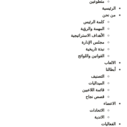
متطوعين
الرئيسية
من نحن
كلمة الرئيس
المهمة والرؤية
الأهداف الاستراتيجية
مجلس الإدارة
نبذة تاريخية
القوانين واللوائح
الالعاب
أبطالنا
التصنيف
الميداليات
قائمة اللاعبين
قصص نجاح
الاعضاء
الاتحادات
الاندية
الفعاليات