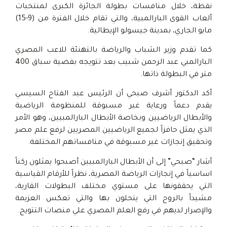
نقطة، خلال منافسات بطولة الجائزة الكبرى لمنتخبات
ألعاب القوى البارالمبية، والتي تقام خلال الفترة من (9-15)
مايو الجاري، بمدينة جيسولو الإيطالية.
كما تقدم وزير الشباب والرياضة بالتهنئة للاعب المصري
البارالمبي عبد الرحمن شبيب بعد تتويجه بفضية سباق 400
متر في البطولة ذاتها.
أكد الدكتور أشرف صبحي أن الرئيس عبد الفتاح السيسي
يقدم دعماً ورعاية غير مسبوقة للمنظومة الرياضية
والأبطال الرياضيين وبخاصة الأبطال البارالمبيين، وهو الأمر
الذي يمثل حافزاً لجميع الرياضيين المصريين لرفع علم مصر
وتحقيق إنجازات غير مسبوقة في منافساتهم المختلفة.
أشار “صبحي” إلى أن الأبطال البارالمبيين أصبحوا يمثلون ركناً
اساسياً في إنجازات الرياضة المصرية، نظراً للأرقام القياسية
التي يحققونها على مستوي مختلف البطولات القارية،
مشيداً بالروح التي يتحلون بها والتي تعكس العزيمة
والإصرار لديهم في رفع العلم المصري علي منصات التتويج.