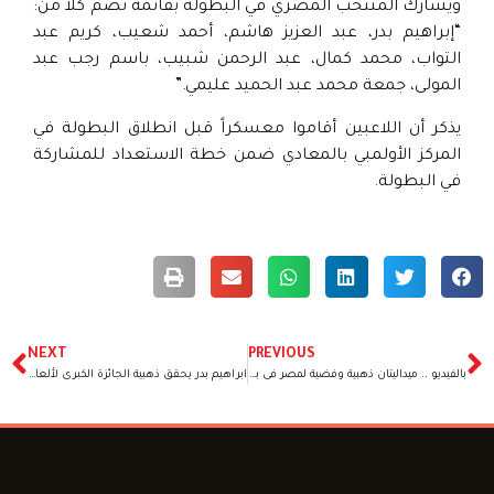
ويشارك المنتخب المصري في البطولة بقائمة تضم كلا من:
“إبراهيم بدر، عبد العزيز هاشم، أحمد شعيب، كريم عبد
التواب، محمد كمال، عبد الرحمن شبيب، باسم رجب عبد
المولى، جمعة محمد عبد الحميد عليمي.”
يذكر أن اللاعبين أقاموا معسكراً قبل انطلاق البطولة في
المركز الأولمبي بالمعادي ضمن خطة الاستعداد للمشاركة
في البطولة.
NEXT
PREVIOUS
بالفيديو .. ميداليتان ذهبية وفضية لمصر فى بطولة الجائزة الكبرى لألعاب القوى البارالمبية بايطاليا
ابراهيم بدر يحقق ذهبية الجائزة الكبرى لألعاب القوى البارالمبية بايطاليا