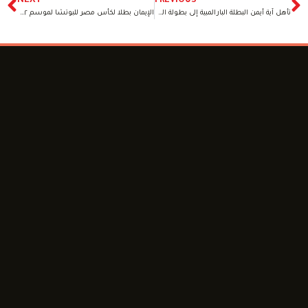
NEXT
PREVIOUS
تأهل آية أيمن البطلة البارالمبية إلى بطولة العالم للسباحة بمدينة مانشستر الإنجليزية
الإيمان بطلا لكأس مصر للبوتشا لموسم ٢٠٢٣/٢٠٢٢