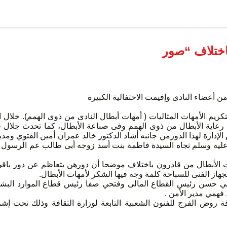
اختلاف “صور
من أعضاء النادى وإقيمت الاحتفالية الكبيرة
تكريم الأمهات المثاليات ( أمهات أبطال النادى من ذوى الهمم). خلال
اية الأبطال من ذوى الهمم وفى صناعة الأبطال، كما تحدث جلال فراج
لإدارة لهذا الدورمن جانبه أشاد الدكتور خالد عمران أمين الفتوي ومدير
 عليه وسلم تجاه السيدة فاطمة بنت أسد زوجه أبى طالب عم الرسول وال
لأبطال من قادرون باختلاف موضحا أن دورهن يتعاظم عن دور باقى ال
جهاز الفنى للسباحة كلمة وجه فيها الشكر لأمهات الأبطال.
يحيي حسن رئيس القطاع المالى وفتحي صفا رئيس قطاع الموارد الب
 فهمي مدير الأمن .
قة روض الفرج للفنون الشعبية التابعة لوزارة الثقافة وذلك تحت إش