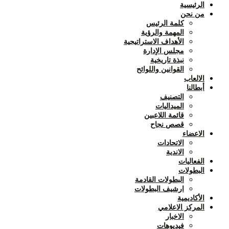
الرئيسية
من نحن
كلمة الرئيس
المهمة والرؤية
الأهداف الاستراتيجية
مجلس الإدارة
نبذة تاريخية
القوانين واللوائح
الالعاب
أبطالنا
التصنيف
الميداليات
قائمة اللاعبين
قصص نجاح
الاعضاء
الاتحادات
الاندية
الفعاليات
البطولات
البطولات القادمة
ارشيف البطولات
الأكاديمية
المركز الاعلامي
الاخبار
فيديوهات