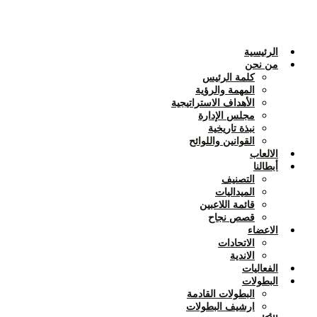
Skip
to
content
الرئيسية
من نحن
كلمة الرئيس
المهمة والرؤية
الأهداف الاستراتيجية
مجلس الإدارة
نبذة تاريخية
القوانين واللوائح
الالعاب
أبطالنا
التصنيف
الميداليات
قائمة اللاعبين
قصص نجاح
الاعضاء
الاتحادات
الاندية
الفعاليات
البطولات
البطولات القادمة
ارشيف البطولات