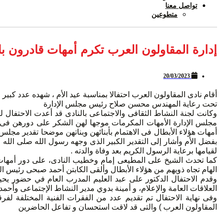
تواصل معنا
متطوعين
إدارة المقاولون العرب تكرم أمهات قادرون ب
20/03/2023
أقام نادى المقاولون العرب احتفالا بمناسبة عيد الأم ، شهده عدد كبير 
تحت رعاية المهندس محسن صلاح رئيس مجلس الإدارة
وكانت لجنة النشاط الثقافى والاجتماعى بالنادى قد أعدت الاحتفال ل
مجلس الإدارة الأمهات المكرمات موجها لهن الشكر على دورهن فى رع
أمهات هؤلاء الأبطال فى الاهتمام بأبنائهن وبناتهن موضحا تقدير مجلس ا
بفضل الأم وأشار إلى التقدير الكبير الذى وجهه رسول الله صلى الله
لقيامها برعاية الرسول الكريم بعد وفاة والدته .
كما تحدث الشيخ على المطيعى إمام وخطيب النادى، على دور أمهات ا
الهام تجاه ذويهم من هؤلاء الأبطال وألقى الكابتن أحمد صبحى رئيس ال
وقدم الاحتفال الدكتور على عبد العليم المدرب العام في حضور 
العلاقات العامة والإعلام، و أمينة بدوي مدير النشاط الإجتماعى وأحمد
وفى نهاية الاحتفال تم تقديم عدد من الفقرات الفنية المختلفة لفر
المقاولون العرب ) والتى قد لاقت استحسان و تفاعل الحاضرين