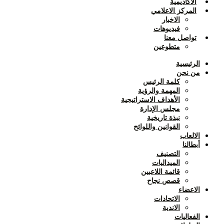
الأكاديمية
المركز الاعلامي
الاخبار
فيديوهات
تواصل معنا
متطوعين
الرئيسية
من نحن
كلمة الرئيس
المهمة والرؤية
الأهداف الاستراتيجية
مجلس الإدارة
نبذة تاريخية
القوانين واللوائح
الالعاب
أبطالنا
التصنيف
الميداليات
قائمة اللاعبين
قصص نجاح
الاعضاء
الاتحادات
الاندية
الفعاليات