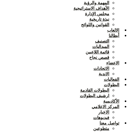
المهمة والرؤية
الأهداف الاستراتيجية
مجلس الإدارة
نبذة تاريخية
القوانين واللوائح
الالعاب
أبطالنا
التصنيف
الميداليات
قائمة اللاعبين
قصص نجاح
الاعضاء
الاتحادات
الاندية
الفعاليات
البطولات
البطولات القادمة
ارشيف البطولات
الأكاديمية
المركز الاعلامي
الاخبار
فيديوهات
تواصل معنا
متطوعين