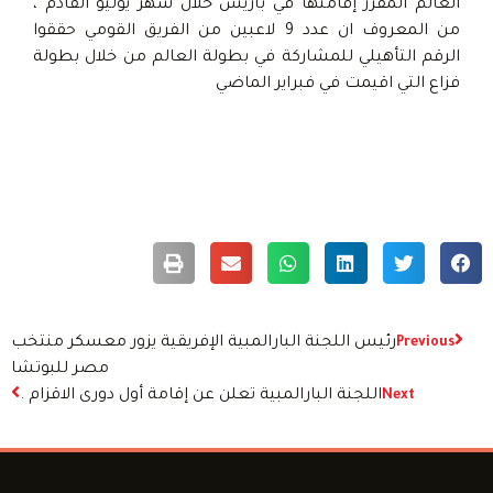
العالم المقرر إقامتها في باريس خلال شهر يوليو القادم ،
من المعروف ان عدد 9 لاعبين من الفريق القومي حققوا
الرقم التأهيلي للمشاركة في بطولة العالم من خلال بطولة
فزاع التي اقيمت في فبراير الماضي
رئيس اللجنة البارالمبية الإفريقية يزور معسكر منتخب
Previous
مصر للبوتشا
اللجنة البارالمبية تعلن عن إقامة أول دورى الاقزام .
Next