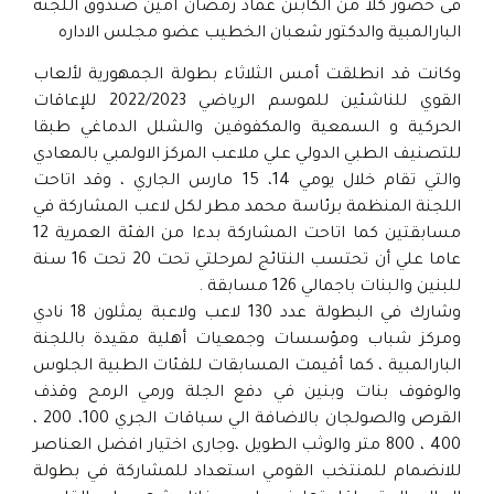
فى حضور كلا من الكابتن عماد رمضان امين صندوق اللجنه
البارالمبية والدكتور شعبان الخطيب عضو مجلس الاداره
وكانت قد انطلقت أمس الثلاثاء بطولة الجمهورية لألعاب
القوي للناشئين للموسم الرياضي 2022/2023 للإعاقات
الحركية و السمعية والمكفوفين والشلل الدماغي طبقا
للتصنيف الطبي الدولي علي ملاعب المركز الاولمبي بالمعادي
والتي تقام خلال يومي 14، 15 مارس الجاري ، وقد اتاحت
اللجنة المنظمة برئاسة محمد مطر لكل لاعب المشاركة في
مسابقتين كما اتاحت المشاركة بدءا من الفئة العمرية 12
عاما علي أن تحتسب النتائج لمرحلتي تحت 20 تحت 16 سنة
للبنين والبنات باجمالي 126 مسابقة .
وشارك في البطولة عدد 130 لاعب ولاعبة يمثلون 18 نادي
ومركز شباب ومؤسسات وجمعيات أهلية مقيدة باللجنة
البارالمبية ، كما أقيمت المسابقات للفئات الطبية الجلوس
والوقوف بنات وبنين في دفع الجلة ورمي الرمح وقذف
القرص والصولجان بالاضافة الي سباقات الجري 100، 200 ،
400 ، 800 متر والوثب الطويل ،وجارى اختيار افضل العناصر
للانضمام للمنتخب القومي استعداد للمشاركة في بطولة