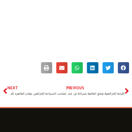
NEXT
PREVIOUS
اللجنه البارالمبية توقع اتفاقية شراكة فى مجال دمج الاستدامة البيئية تحت go green شعار
منتخب السباحه البارالمبى يغادر القاهره للاشتراك فى بطولة العالم بشيفيلد الإنجليزية