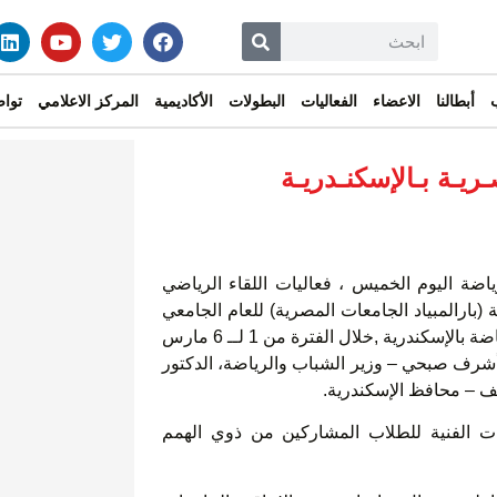
أبطالنا
الاعضاء
الفعاليات
البطولات
الأكاديمية
المركز الاعلامي
تواص
ـريـة بـالإسكنـدريـة
ياضة اليوم الخميس ، فعاليات اللقاء الرياضي
بارالمبياد الجامعات المصرية) للعام الجامعي
٢٠٢٢ / ٢٠٢٣, والذي تنظمة الوزارة بالتعاون مع مديرية الشباب والرياضة بالإسكندرية ,خلال الفترة من 1 لــ 6 مارس
ور أشرف صبحي – وزير الشباب والرياضة، الدكتور
يف – محافظ الإسكندرية.
ات الفنية للطلاب المشاركين من ذوي الهمم