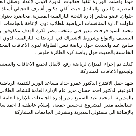
فيما واصلت الوزارة تنفيذ فعاليات الدورة الأولي لإعداد وصقل ال
المصرية (للبنين والبنات), حيث ألقي دكتور أشرف العجيلي أستاذ الإ
حلوان, عضو مجلس إدارة اللجنة البارالمبية المصرية, محاضرة بعنوان ”
تناولت “ادارة المنافسات الرياضية للطلاب ذوى الإعاقة بالجامعات ال
محمد السيد فرحات مدير فني منتخب مصر لكرة الهدف مكفوفين بعنوا
التصنيف والانواع وشروط الاشتراك في الرياضات البارالمبية لذوي ا
سامح عيد والحديث حول رياضة تنس الطاولة لذوي الاعاقات المختلف
الخامسة بالحديث حول رياضة كرة الطائرة جلوس.
كذلك تم إجراء الميزان لرياضة رفع الأثقال لجميع الاعاقات والتص
ولجميع الاعاقات المشاركة.
شهد حفل الافتتاح الدكتور عمرو حداد مساعد الوزير للتنمية الرياضية
النوعية, الدكتور احمد حسان مدير عام الإدارة العامة للنشاط الطلابي,
بالمديرية، ا.محمد عبد السميع مدير إدارة الجامعات بالإدارة العامة
عبدالعليم مدير المشروع, د.حسين جمعة، ا.إسلام عاطف، ا. احمد سامي
بالإضافة الي مسئولي المديرية ومشرفي الجامعات المشاركة.