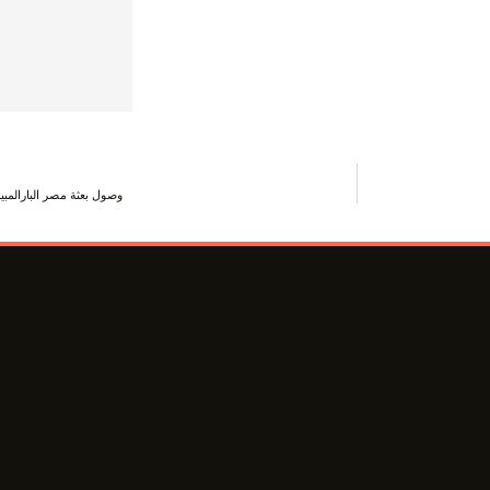
وصول بعثة مصر البارالمبية بعد أن فازت ب 10