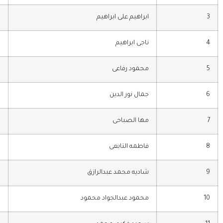
3
ابراهيم على ابراهيم
م
4
ناجى ابراهيم
م
5
محمود رفاعى
م
6
جمال نور الدين
ر
7
مها الصباحى
8
فاطمه التابعى
م
9
شاديه محمد عبدالرازق
م
10
محمود عبدالجواد محمود
م