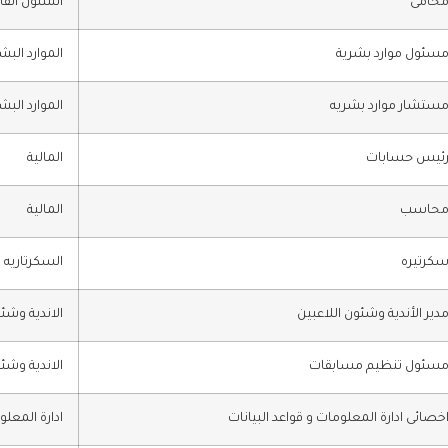
حامى
الشئون القان
سئول موارد بشرية
الموارد البش
ستشار موارد بشريه
الموارد البش
ئيس حسابات
المالية
حاسب
المالية
كرتيره
السكرتاريه
دير الأندية وشئون اللاعبين
الاندية وشئو
سئول تنظيم مسابقات
الاندية وشئو
خصائى ادارة المعلومات و قواعد البيانات
ادارة المعلو