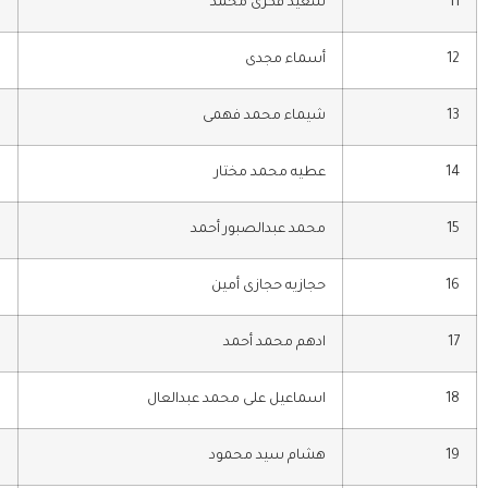
11
سعيد فكرى محمد
م
12
أسماء مجدى
م
13
شيماء محمد فهمى
م
14
عطيه محمد مختار
ر
15
محمد عبدالصبور أحمد
م
16
حجازيه حجازى أمين
س
17
ادهم محمد أحمد
م
18
اسماعيل على محمد عبدالعال
م
19
هشام سيد محمود
ا